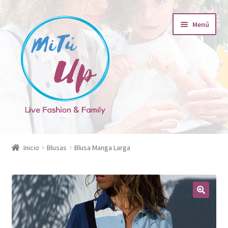
Ir
Ir
Menú
a
al
la
contenido
navegación
Tienda
Inicio
Blusas
Blusa Manga Larga
Carrito
Finalizar compra
Mi cuenta